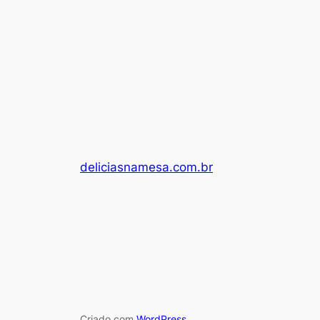
deliciasnamesa.com.br
Criado com
WordPress