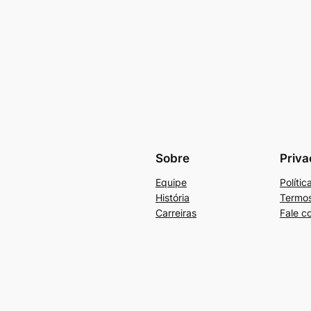
Sobre
Priva
Equipe
Políti
História
Termos
Carreiras
Fale c