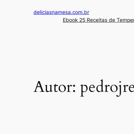
Pular
deliciasnamesa.com.br
para
Ebook 25 Receitas de Tempe
o
conteúdo
Autor:
pedrojr