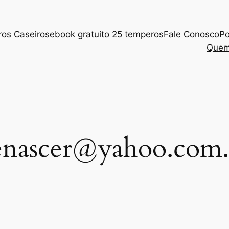
ros Caseiros
ebook gratuito 25 temperos
Fale Conosco
Po
Quem
enascer@yahoo.com.